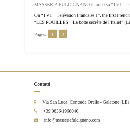
MASSERIA FULCIGNANO in onda su “TV1 – Télévisio
On “TV1 – Télévision Francaise 1”, the first French t
“LES POUILLES – La botte secrète de l’Italie!” (La P
Pages:
1
2
Contatti
Via San Luca, Contrada Orelle - Galatone (LE)
+39 0836/1968040
info@masseriafulcignano.com