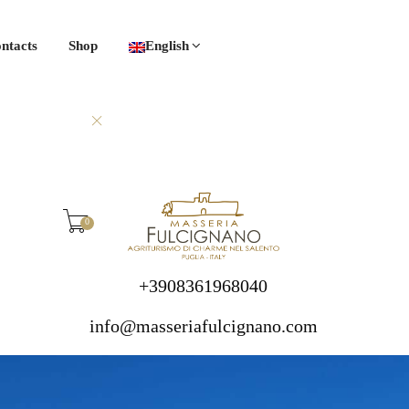
ntacts
Shop
English
0
+3908361968040
info@masseriafulcignano.com