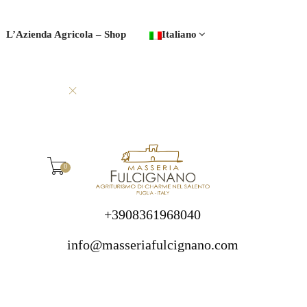
L’Azienda Agricola – Shop
Italiano
0
+3908361968040
info@masseriafulcignano.com