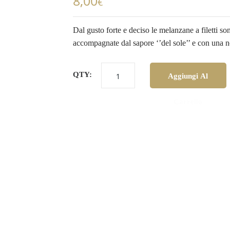
8,00
€
Dal gusto forte e deciso le melanzane a filetti so
accompagnate dal sapore ‘’del sole’’ e con una no
QTY:
Aggiungi Al
Carrello