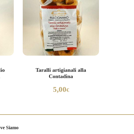
lio
Taralli artigianali alla
a
Contadina
5,00
€
ve Siamo