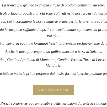
La nostra più grande ricchezza è l’uso di prodotti genuini a km zero.
ti gli ortaggi proposti a tavola sono coltivati nella nostra azienda agric
a con cui incoroniamo le nostre materie prime per farle diventare sublimi
a farine poco raffinate di tipo 1 con lievito madre e proviene da grano
salentini.
a, suina ed equina e formaggi freschi provenienti esclusivamente da al
Anche le uova provengono da galline allevate a terra in Salento.
lentine, Cantina Apollonio di Monteroni, Cantina Vecchia Torre di Levera
Manduria.
tutte le materie prime proposte dai nostri fornitori perché possano gara
CONSULTA IL MENÙ
Prezzi e Referenze potranno subire delle variazioni durante la stagione