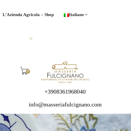
L’Azienda Agricola – Shop
Italiano
0
+3908361968040
info@masseriafulcignano.com