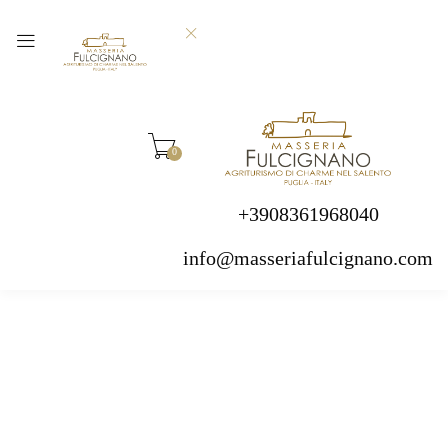
0
+3908361968040
info@masseriafulcignano.com