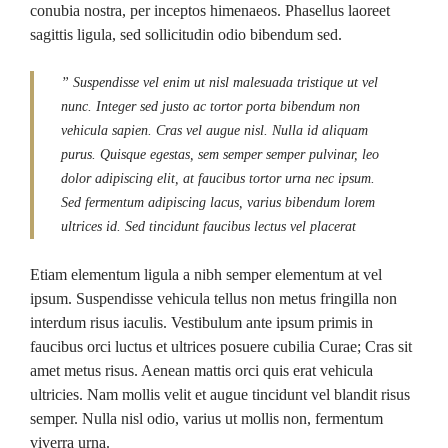
conubia nostra, per inceptos himenaeos. Phasellus laoreet
sagittis ligula, sed sollicitudin odio bibendum sed.
” Suspendisse vel enim ut nisl malesuada tristique ut vel
nunc. Integer sed justo ac tortor porta bibendum non
vehicula sapien. Cras vel augue nisl. Nulla id aliquam
purus. Quisque egestas, sem semper semper pulvinar, leo
dolor adipiscing elit, at faucibus tortor urna nec ipsum.
Sed fermentum adipiscing lacus, varius bibendum lorem
ultrices id. Sed tincidunt faucibus lectus vel placerat
Etiam elementum ligula a nibh semper elementum at vel
ipsum. Suspendisse vehicula tellus non metus fringilla non
interdum risus iaculis. Vestibulum ante ipsum primis in
faucibus orci luctus et ultrices posuere cubilia Curae; Cras sit
amet metus risus. Aenean mattis orci quis erat vehicula
ultricies. Nam mollis velit et augue tincidunt vel blandit risus
semper. Nulla nisl odio, varius ut mollis non, fermentum
viverra urna.