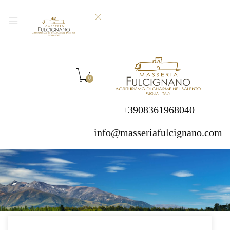
0
+3908361968040
info@masseriafulcignano.com