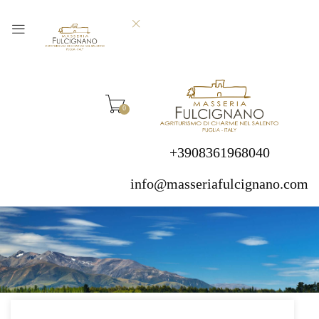
0
+3908361968040
info@masseriafulcignano.com