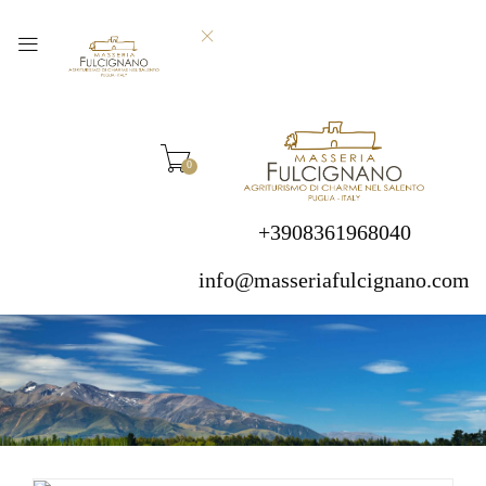
0
+3908361968040
info@masseriafulcignano.com